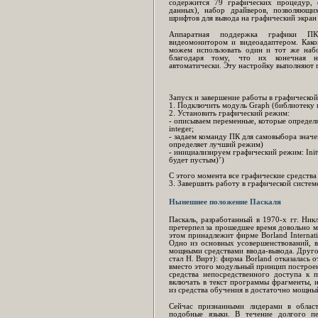
содержится 79 графических процедур, 
данных), набор драйверов, позволяющ
шрифтов для вывода на графический экран
Аппаратная поддержка графики ПК
видеомонитором и видеоадаптером. Како
можем использовать один и тот же наб
благодаря тому, что их конечная на
автоматически. Эту настройку выполняют 
Запуск и завершение работы в графическо
1. Подключить модуль Graph (библиотеку 
2. Установить графический режим:
- описываем переменные, которые определя
integer;
- задаем команду ПК для самовыбора значен
определяет лучший режим)
- инициализируем графический режим: Init
будет пустым)’)
С этого момента все графические средства
3. Завершить работу в графической системе
Нынешнее положение Паскаля
Паскаль, разработанный в 1970-х гг. Ни
претерпел за прошедшее время довольно м
этом принадлежит фирме Borland Internati
Одно из основных усовершенствований, 
мощными средствами ввода-вывода. Другое
стал Н. Вирт): фирма Borland отказалась 
вместо этого модульный принцип построени
средства непосредственного доступа к 
включать в текст программы фрагменты, н
из средства обучения в достаточно мощны
Сейчас признанными лидерами в облас
подобные языки. В течение долгого п