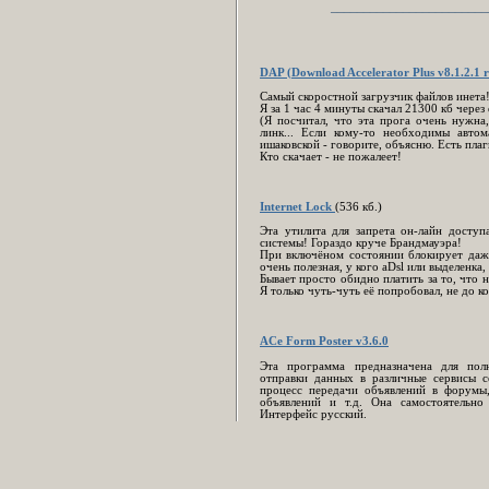
________________________
DAP (Download Accelerator Plus v8.1.2.1 ru
Самый скоростной загрузчик файлов инета
Я за 1 час 4 минуты скачал 21300 кб через 
(Я посчитал, что эта прога очень нужна,
линк... Если кому-то необходимы автом
ишаковской - говорите, объясню. Есть плаг
Кто скачает - не пожалеет!
Internet Lock
(536 кб.)
Эта утилита для запрета он-лайн досту
системы! Гораздо круче Брандмауэра!
При включёном состоянии блокирует даже 
очень полезная, у кого aDsl или выделенка
Бывает просто обидно платить за то, что 
Я только чуть-чуть её попробовал, не до ко
ACe Form Poster v3.6.0
Эта программа предназначена для пол
отправки данных в различные сервисы 
процесс передачи объявлений в форумы, 
объявлений и т.д. Она самостоятельно
Интерфейс русский.