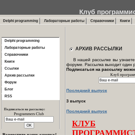
Клуб программи
Delphi progr
Delphi programming
Лабораторные работы
Справочники
Книги
Delphi programming
Лабораторные работы
АРХИВ РАССЫЛКИ
Справочники
В нашей рассылке вы узнаете о
Книги
форуме. Рассылка выходит один р
Ссылки
Подписаться на рассылку можн
Клуб програм
Архив рассылки
Форум
Блог
Последний выпуск
RSS
3 выпуск
Подписаться на рассылку:
Последний выпуск
Programmers Club
КЛУБ
ПРОГРАММИС
Разместите нашу кнопку!