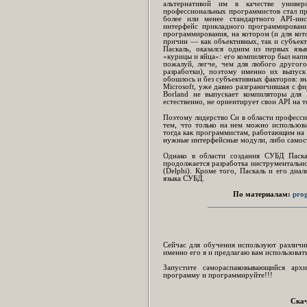
альтернативой им в качестве универ
профессиональных программистов стал пр
более или менее стандартного API-инс
интерфейс прикладного программировани
программирования, на котором (и для кот
причин — как объективных, так и субъект
Паскаль, оказался одним из первых яз
«курицы и яйца»: его компилятор был напи
пожалуй, легче, чем для любого другого
разработки), поэтому именно их выпуск
обошлось и без субъективных факторов: з
Microsoft, уже давно разграничившая с ф
Borland не выпускает компиляторы для 
естественно, не ориентирует свои API на т
Поэтому лидерство Си в области професс
тем, что только на нем можно использов
тогда как программистам, работающим на 
нужные интерфейсные модули, либо самост
Однако в области создания СУБД Паска
продолжается разработка инструментально
(Delphi). Кроме того, Паскаль и его диа
языка СУБД.
По материалам:
pro
________________________
Сейчас для обучения используют различны
именно его я и предлагаю вам использовать
Запустите самораспаковывающийся арх
программу и программируйте!!!
Ска