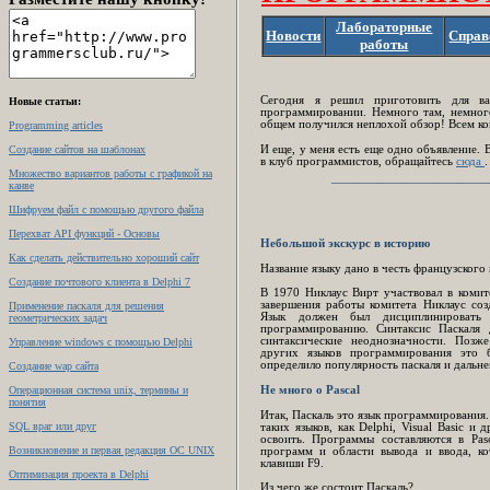
Лабораторные
Новости
Справ
работы
Сегодня я решил приготовить для 
Новые статьи:
программировании. Немного там, немного 
общем получился неплохой обзор! Всем ко
Programming articles
Создание сайтов на шаблонах
И еще, у меня есть еще одно объявление. 
в клуб программистов, обращайтесь
сюда
Множество вариантов работы с графикой на
________________________
канве
Шифруем файл с помощью другого файла
Перехват API функций - Основы
Небольшой экскурс в историю
Как сделать действительно хороший сайт
Название языку дано в честь французского 
Создание почтового клиента в Delphi 7
В
1970 Никлаус Вирт участвовал в комит
завершения работы комитета Никлаус соз
Применение паскаля для решения
Язык должен был дисциплинировать
геометрических задач
программированию. Синтаксис Паскаля
синтаксические неоднозначности. Позже
Управление windows с помощью Delphi
других языков программирования это 
определило популярность паскаля и дальне
Создание wap сайта
Операционная система unix, термины и
Не
много о
Pascal
понятия
Итак, Паскаль это язык программирования.
SQL враг или друг
таких языков, как Delphi, Visual Basic 
освоить. Программы составляются в Pas
Возникновение и первая редакция ОС UNIX
программ и области вывода и ввода, ко
клавиши F9.
Оптимизация проекта в Delphi
Из чего же состоит Паскаль?