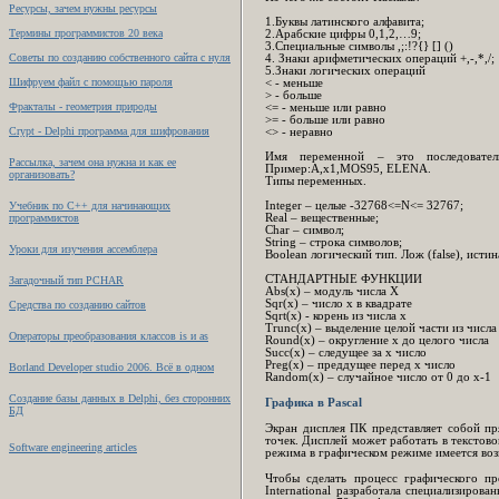
Ресурсы, зачем нужны ресурсы
1.Буквы латинского алфавита;
Термины программистов 20 века
2.Арабские цифры 0,1,2,…9;
3.Специальные символы ,;:!?{} [] ()
Советы по созданию собственного сайта с нуля
4. Знаки арифметических операций +,-,*,/;
5.Знаки логических операций
Шифруем файл с помощью пароля
< - меньше
> - больше
Фракталы - геометрия природы
<= - меньше или равно
>= - больше или равно
Crypt - Delphi программа для шифрования
<> - неравно
Имя переменной – это последовате
Рассылка, зачем она нужна и как ее
Пример:A,x1,MOS95, ELENA.
организовать?
Типы переменных.
Учебник по C++ для начинающих
Integer – целые -32768<=N<= 32767;
программистов
Real – вещественные;
Char – символ;
String – строка символов;
Уроки для изучения ассемблера
Boolean логический тип. Лож (false), истина
СТАНДАРТНЫЕ ФУНКЦИИ
Загадочный тип PCHAR
Abs(x) – модуль числа X
Sqr(x) – число x в квадрате
Средства по созданию сайтов
Sqrt(x) - корень из числа x
Trunc(x) – выделение целой части из числа
Операторы преобразования классов is и as
Round(x) – округление x до целого числа
Succ(x) – следущее за x число
Preg(x) – преддущее перед x число
Borland Developer studio 2006. Всё в одном
Random(x) – случайное число от 0 до x-1
Создание базы данных в Delphi, без сторонних
Графика в
Pascal
БД
Экран дисплея ПК представляет собой пр
точек. Дисплей может работать в текстов
Software engineering articles
режима в графическом режиме имеется воз
Чтобы сделать процесс графического п
International разработала специализиров