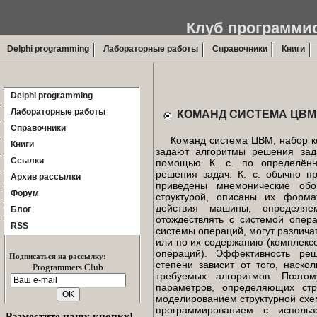
Клуб программи
Delphi progr
Delphi programming
Лабораторные работы
Справочники
Книги
Delphi programming
Лабораторные работы
КОМАНД СИСТЕМА ЦВМ
Справочники
Команд система ЦВМ, набор ко
Книги
задают алгоритмы решения зад
Ссылки
помощью К. с. по определённ
решения задач. К. с. обычно пр
Архив рассылки
приведены мнемонические обо
Форум
структурой, описаны их форм
действия машины, определяе
Блог
отождествлять с системой опе
RSS
системы операций, могут различат
или по их содержанию (комплекс
операций). Эффективность ре
Подписаться на рассылку:
степени зависит от того, наско
Programmers Club
требуемых алгоритмов. Поэто
параметров, определяющих стр
моделированием структурной сх
программированием с исполь
Разместите нашу кнопку!