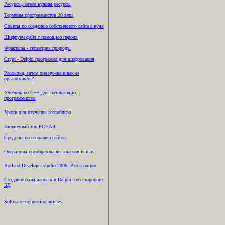
Ресурсы, зачем нужны ресурсы
Термины программистов 20 века
Советы по созданию собственного сайта с нуля
Шифруем файл с помощью пароля
Фракталы - геометрия природы
Crypt - Delphi программа для шифрования
Рассылка, зачем она нужна и как ее
организовать?
Учебник по C++ для начинающих
программистов
Уроки для изучения ассемблера
Загадочный тип PCHAR
Средства по созданию сайтов
Операторы преобразования классов is и as
Borland Developer studio 2006. Всё в одном
Создание базы данных в Delphi, без сторонних
БД
Software engineering articles