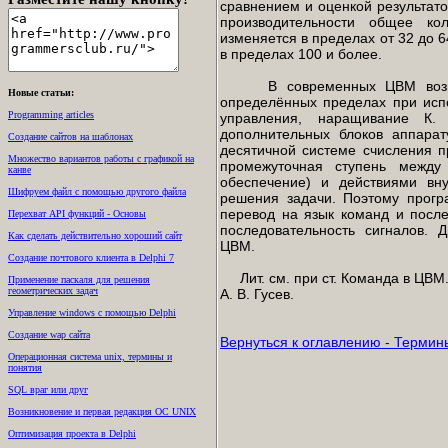
сравнением и оценкой результат
производительности общее ко
изменяется в пределах от 32 до 
в пределах 100 и более.
В современных ЦВМ возможн
Новые статьи:
определённых пределах при исп
Programming articles
управления, наращивание К.
дополнительных блоков аппара
Создание сайтов на шаблонах
десятичной системе счисления п
Множество вариантов работы с графикой на
промежуточная ступень между
канве
обеспечение) и действиями в
Шифруем файл с помощью другого файла
решения задачи. Поэтому прогр
перевод на язык команд и пос
Перехват API функций - Основы
последовательность сигналов. 
Как сделать действительно хороший сайт
ЦВМ.
Создание почтового клиента в Delphi 7
Лит. см. при ст. Команда в ЦВМ
Применение паскаля для решения
геометрических задач
А. В. Гусев.
Управление windows с помощью Delphi
Создание wap сайта
Вернуться к оглавлению - Термин
Операционная система unix, термины и
понятия
SQL враг или друг
Возникновение и первая редакция ОС UNIX
Оптимизация проекта в Delphi